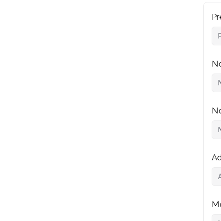
P
No
No
Ad
Mo