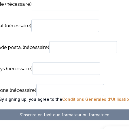
lle
(nécessaire)
at
(nécessaire)
de postal
(nécessaire)
ays
(nécessaire)
hone
(nécessaire)
By signing up, you agree to the
Conditions Générales d’Utilisati
S’inscrire en tant que formateur ou formatrice