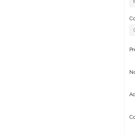
Co
P
N
Ad
Co