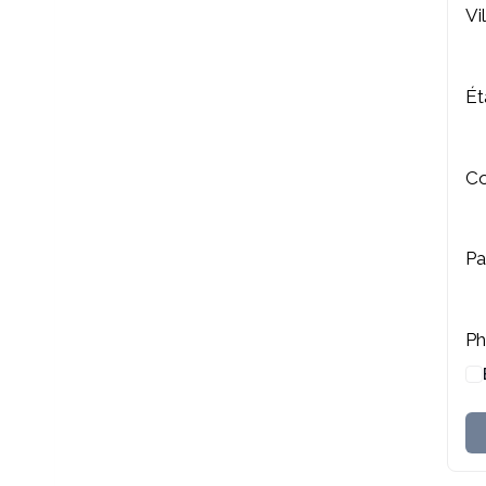
Vi
Ét
Co
P
P