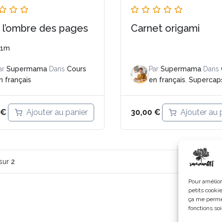
 l’ombre des pages
Carnet origami
51m
ar
Supermama
Dans
Cours
Par
Supermama
Dans
n français
en français
,
Supercap
Ajouter au panier
Ajouter au 
€
30,00
€
sur
2
Pour amélior
petits cooki
ça me permet
fonctions soi