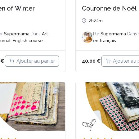
n of Winter
Couronne de Noël
2h22m
ar
Supermama
Dans
Art
Par
Supermama
Dans
ournal
,
English course
en français
Ajouter au panier
Ajouter au 
0
€
40,00
€