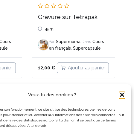
Gravure sur Tetrapak
45m
Cours
Par
Supermama
Dans
Cours
sule
en français
,
Supercapsule
panier
Ajouter au panier
12,00
€
Veux-tu des cookies ?
1
2
Next
page
er son fonctionnement, ce site utilise des technologies pleines de bons
es pour stocker et/ou accéder aux informations des appareils connectés. Tout
 de faire des statistiques au top. Si tu dis non, il se peut que certaines
ent désactivées. A toi de voir...