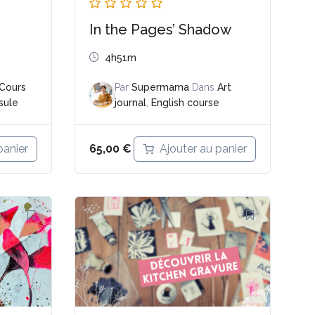
In the Pages’ Shadow
4h51m
Cours
Par
Supermama
Dans
Art
sule
journal
,
English course
panier
Ajouter au panier
65,00
€