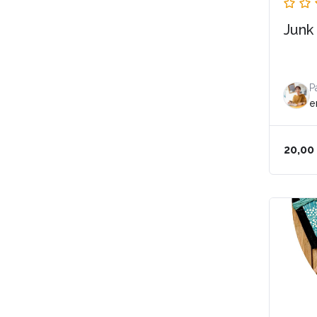
Junk
P
e
20,00