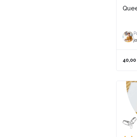
Quee
P
j
40,0