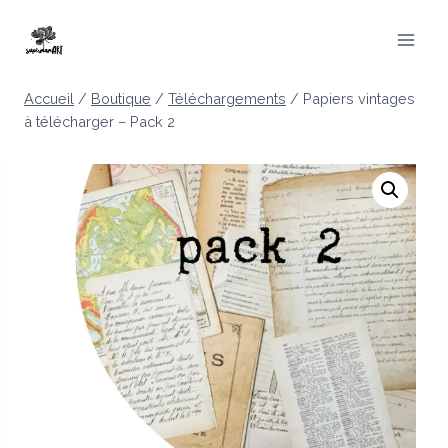
Aller
au
contenu
Accueil
/
Boutique
/
Téléchargements
/
Papiers vintages
à télécharger – Pack 2