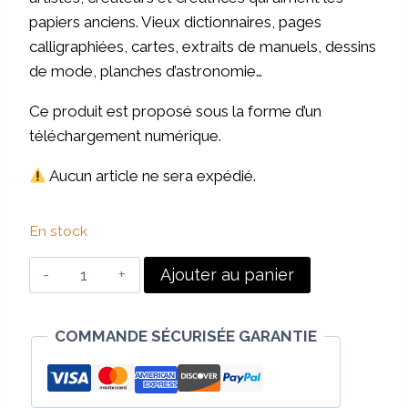
papiers anciens. Vieux dictionnaires, pages
calligraphiées, cartes, extraits de manuels, dessins
de mode, planches d’astronomie…
Ce produit est proposé sous la forme d’un
téléchargement numérique.
Aucun article ne sera expédié.
En stock
quantité
Ajouter au panier
de
Papiers
COMMANDE SÉCURISÉE GARANTIE
vintages
à
télécharger