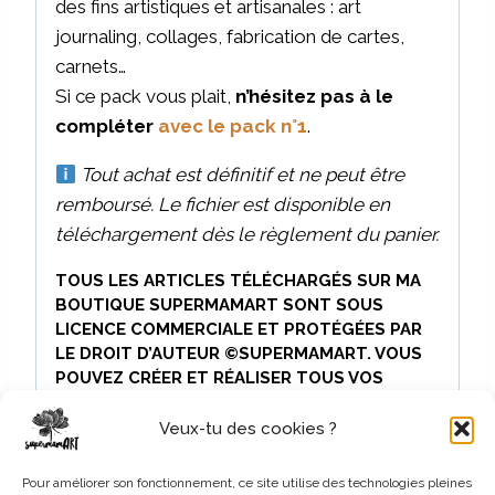
des fins artistiques et artisanales : art
journaling, collages, fabrication de cartes,
carnets…
Si ce pack vous plait,
n’hésitez pas à le
compléter
avec le pack n°1
.
Tout achat est définitif et ne peut être
remboursé. Le fichier est disponible en
téléchargement dès le règlement du panier.
TOUS LES ARTICLES TÉLÉCHARGÉS SUR MA
BOUTIQUE SUPERMAMART SONT SOUS
LICENCE COMMERCIALE ET PROTÉGÉES PAR
LE DROIT D’AUTEUR ©SUPERMAMART. VOUS
POUVEZ CRÉER ET RÉALISER TOUS VOS
PROJETS EN UTILISANT LIBREMENT LES
PAPIERS. VOUS POUVEZ ÉGALEMENT
Veux-tu des cookies ?
REVENDRE VOS CRÉATIONS, DÈS LORS QUE
VOUS NE VENDEZ NI DIFFUSEZ MES FICHIERS.
Pour améliorer son fonctionnement, ce site utilise des technologies pleines