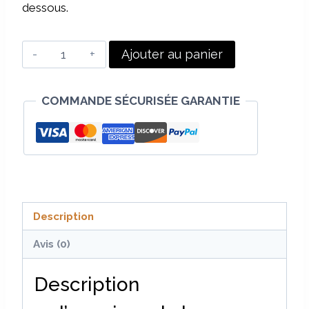
dessous.
quantité
Ajouter au panier
de
Le
COMMANDE SÉCURISÉE GARANTIE
Défi
créatif
Description
Avis (0)
Description