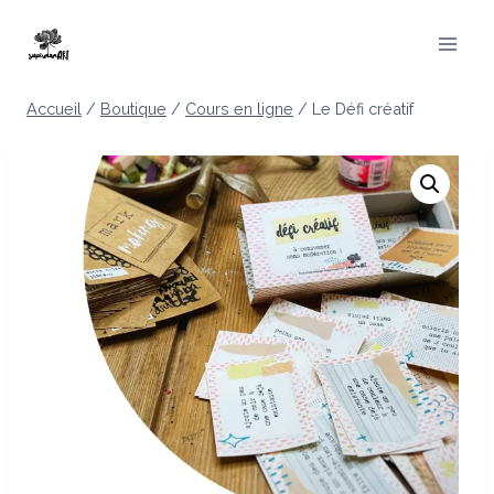
Aller
au
contenu
Accueil
/
Boutique
/
Cours en ligne
/
Le Défi créatif