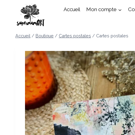
Aller
Accueil
Mon compte
Cou
au
contenu
Accueil
/
Boutique
/
Cartes postales
/
Cartes postales