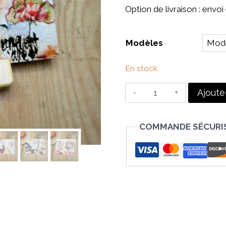
Option de livraison : envoi 
Modèles
En stock
quantité
Ajoute
de
Cartes
COMMANDE SÉCURIS
postales