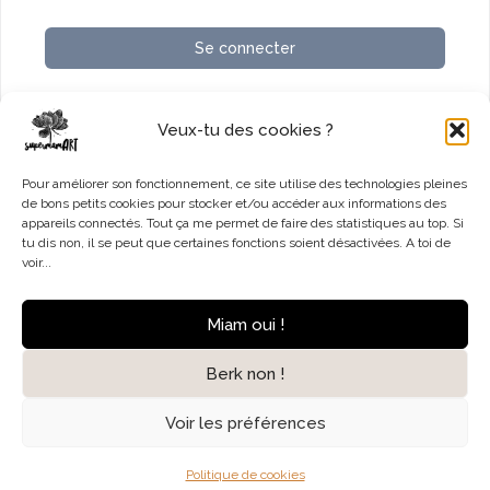
Se connecter
Vous n’avez pas de compte ?
S’inscrire maintenant
Veux-tu des cookies ?
Pour améliorer son fonctionnement, ce site utilise des technologies pleines
de bons petits cookies pour stocker et/ou accéder aux informations des
appareils connectés. Tout ça me permet de faire des statistiques au top. Si
tu dis non, il se peut que certaines fonctions soient désactivées. A toi de
voir...
Accueil
Contact
Mentions légales
Miam oui !
Politique de cookies (UE)
Berk non !
© 2026 SupermamART
Voir les préférences
Politique de cookies