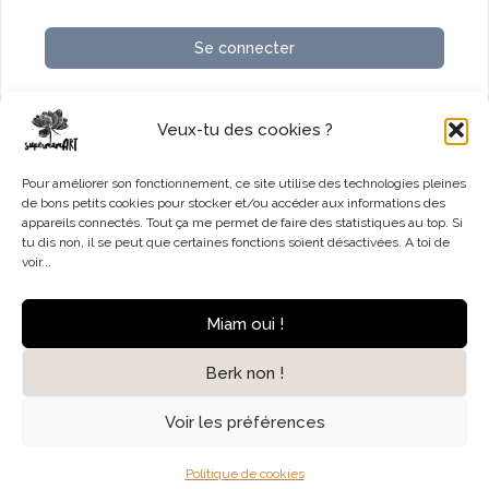
Se connecter
Vous n’avez pas de compte ?
S’inscrire maintenant
Veux-tu des cookies ?
Pour améliorer son fonctionnement, ce site utilise des technologies pleines
de bons petits cookies pour stocker et/ou accéder aux informations des
appareils connectés. Tout ça me permet de faire des statistiques au top. Si
tu dis non, il se peut que certaines fonctions soient désactivées. A toi de
voir...
Accueil
Contact
Mentions légales
Miam oui !
Politique de cookies (UE)
Berk non !
© 2026 SupermamART
Voir les préférences
Politique de cookies