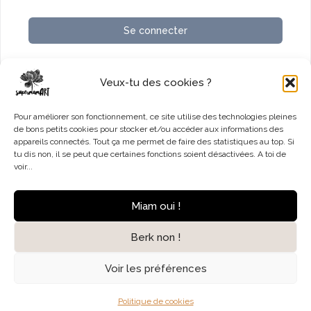
Se connecter
Vous n’avez pas de compte ?
S’inscrire maintenant
Veux-tu des cookies ?
Pour améliorer son fonctionnement, ce site utilise des technologies pleines
de bons petits cookies pour stocker et/ou accéder aux informations des
appareils connectés. Tout ça me permet de faire des statistiques au top. Si
tu dis non, il se peut que certaines fonctions soient désactivées. A toi de
voir...
Accueil
Contact
Mentions légales
Miam oui !
Politique de cookies (UE)
Berk non !
© 2026 SupermamART
Voir les préférences
Politique de cookies