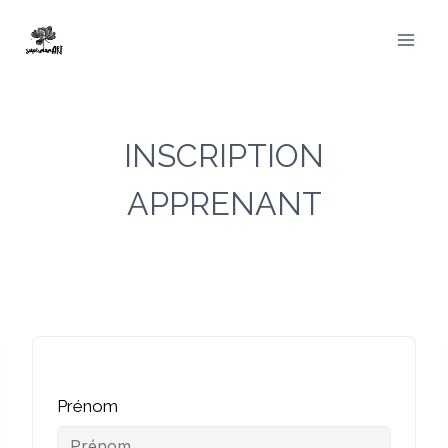
Aller
au
contenu
INSCRIPTION
APPRENANT
Prénom